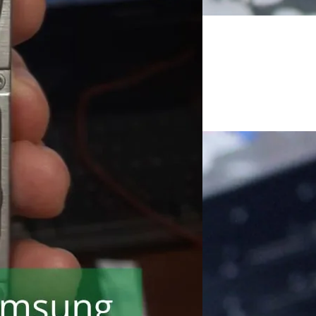
!
ли пищит.