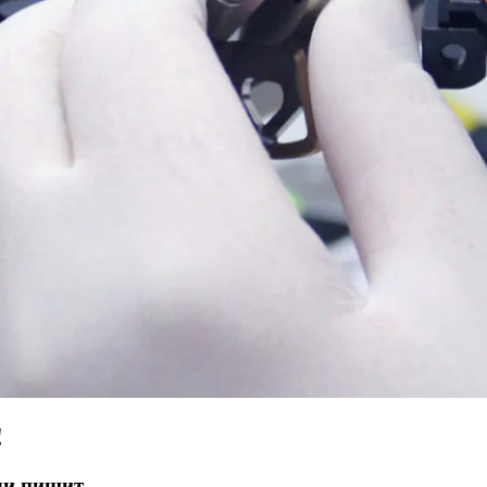
!
ли пищит.